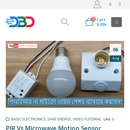
Cart
0
0.00
৳
06
Aug
BASIC ELECTRONICS
,
SAVE ENERGY
,
VIDEO TUTORIAL
Like:
0
PIR Vs Microwave Motion Sensor