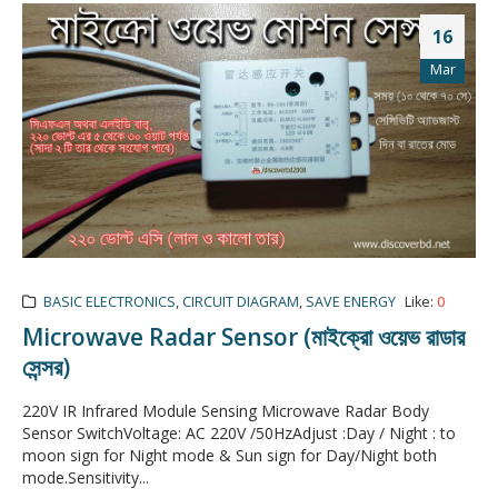
16
Mar
BASIC ELECTRONICS
,
CIRCUIT DIAGRAM
,
SAVE ENERGY
Like:
0
Microwave Radar Sensor (মাইক্রো ওয়েভ রাডার
সেন্সর)
220V IR Infrared Module Sensing Microwave Radar Body
Sensor SwitchVoltage: AC 220V /50HzAdjust :Day / Night : to
moon sign for Night mode & Sun sign for Day/Night both
mode.Sensitivity...