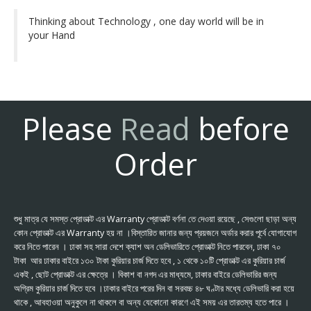
Thinking about Technology , one day world will be in
your Hand
Please
Read
before
Order
শুধু মাত্র যে সমস্ত প্রোডাক্ট এর Warranty প্রোডাক্ট বর্ণনা তে দেওয়া রয়েছে , সেগুলো ছাড়া অন্য
কোন প্রোডাক্ট এর Warranty হয় না ।বিস্তারিত জানার জন্য প্রয়জনে অর্ডার করার পূর্বে যোগাযোগ
করে নিতে পারেন । ঢাকা সহ সারা দেশে ক্যাশ অন ডেলিভারিতে প্রোডাক্ট নিতে পারবেন, ঢাকা ৭০
টাকা আর ঢাকার বাইরে ১৩০ টাকা কুরিয়ার চার্জ দিতে হবে , ১ থেকে ১০টি প্রোডাক্ট এর কুরিয়ার চার্জ
একই , ছোট প্রোডাক্ট এর ক্ষেত্রে । বিকাশ বা নগদ এর মাধ্যমে, ঢাকার বাইরে ডেলিভারির জন্য
অগ্রিম কুরিয়ার চার্জ দিতে হবে ।ঢাকার বাইরে পরের দিন বা সরবচ্চ ৪৮ ঘণ্টার মধ্যে ডেলিভারি করা হয়ে
থাকে , আবহাওয়া অনুকুলে না থাকলে বা অন্য যেকোনো কারণে এই সময় এর তারতম্য হতে পারে ।