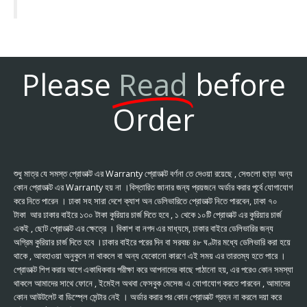
Please
Read
before
Order
শুধু মাত্র যে সমস্ত প্রোডাক্ট এর Warranty প্রোডাক্ট বর্ণনা তে দেওয়া রয়েছে , সেগুলো ছাড়া অন্য
কোন প্রোডাক্ট এর Warranty হয় না ।বিস্তারিত জানার জন্য প্রয়জনে অর্ডার করার পূর্বে যোগাযোগ
করে নিতে পারেন । ঢাকা সহ সারা দেশে ক্যাশ অন ডেলিভারিতে প্রোডাক্ট নিতে পারবেন, ঢাকা ৭০
টাকা আর ঢাকার বাইরে ১৩০ টাকা কুরিয়ার চার্জ দিতে হবে , ১ থেকে ১০টি প্রোডাক্ট এর কুরিয়ার চার্জ
একই , ছোট প্রোডাক্ট এর ক্ষেত্রে । বিকাশ বা নগদ এর মাধ্যমে, ঢাকার বাইরে ডেলিভারির জন্য
অগ্রিম কুরিয়ার চার্জ দিতে হবে ।ঢাকার বাইরে পরের দিন বা সরবচ্চ ৪৮ ঘণ্টার মধ্যে ডেলিভারি করা হয়ে
থাকে , আবহাওয়া অনুকুলে না থাকলে বা অন্য যেকোনো কারণে এই সময় এর তারতম্য হতে পারে ।
প্রোডাক্ট শিপ করার আগে একাধিকবার পরীক্ষা করে আপনাদের কাছে পাঠানো হয়, এর পরেও কোন সমস্যা
থাকলে আমাদের সাথে ফোনে , ইমেইল অথবা ফেসবুক মেসেজ এ যোগাযোগ করতে পারবেন , আমাদের
কোন আউটলেট বা ডিস্প্লে সেন্টার নেই । অর্ডার করার পর কোন প্রোডাক্ট গ্রহন না করলে দয়া করে
Someone just purchased