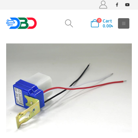
Cart
0
0.00
৳