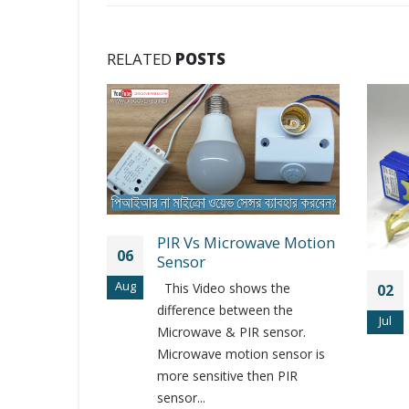
RELATED
POSTS
R Vs Microwave Motion
nsor
Auto ON/OFF Lamp
s Video shows the
02
Control
ference between the
Jul
Automatically detects
rowave & PIR sensor.
environmental illumination
rowave motion sensor is
with internal circuitry
e sensitive then PIR
automatically shut down
sor...