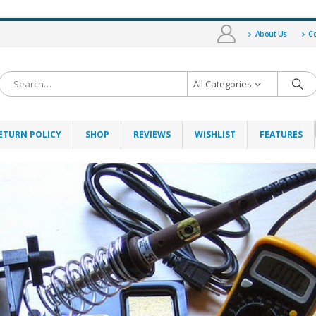
About Us
Co
All Categories
ETURN POLICY
SHOP
REVIEWS
WISHLIST
FEATURES