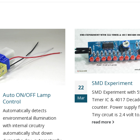
SMD Experiment
Wifi Sma
22
20
স্মার্ট সকেট
SMD Experiment with 555
Mar
Mar
[vc_row][
Timer IC & 4017 Decade
[vc_colum
counter. Power supply for this
a WiFi sm
Tiny circuit is 2.4 volt to...
EU/US/UK
read more
Users can
any plug i