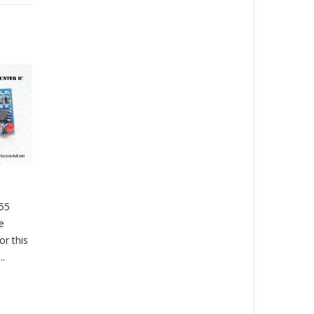
rt Socket ওয়াইফাই
Microwave Radar Sensor
16
(মাইক্রো ওয়েভ রাডার সেন্সর)
Mar
vc_column]
220V IR Infrared Module
n_text] Sonoff S26 is
Sensing Microwave Radar
art plug with
Body Sensor SwitchVoltage:
/CN/AU standard.
AC 220V /50HzAdjust :Day /
 instantly convert
Night : to moon sign...
nto a smart outlet...
read more