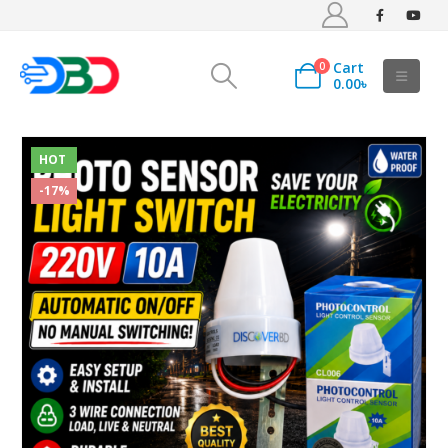
Cart
0
0.00
৳
HOT
-17%