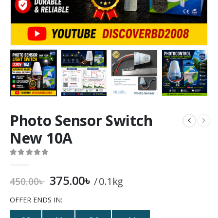
Photo Sensor Switch
New 10A
0
out of 5
375.00
৳
0.1kg
450.00
৳
OFFER ENDS IN: