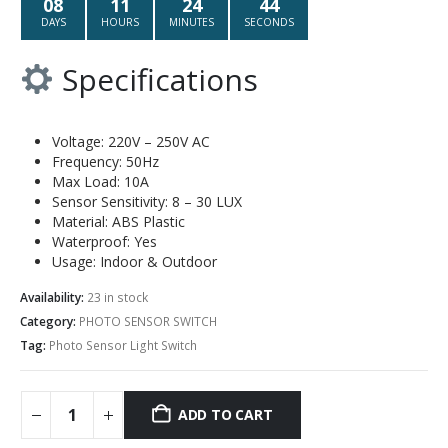
08
11
24
44
DAYS
HOURS
MINUTES
SECONDS
Specifications
Voltage: 220V – 250V AC
Frequency: 50Hz
Max Load: 10A
Sensor Sensitivity: 8 – 30 LUX
Material: ABS Plastic
Waterproof: Yes
Usage: Indoor & Outdoor
Availability:
23 in stock
Category:
PHOTO SENSOR SWITCH
Tag:
Photo Sensor Light Switch
ADD TO CART