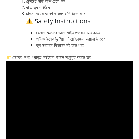
সেন্সরের সাদা অংশ ঢেকে দিন
বাতি জ্বলে উঠবে
ঢাকনা সরালে আলো থাকলে বাতি নিভে যাবে
Safety Instructions
সংযোগ দেওয়ার আগে মেইন পাওয়ার অফ করুন
অভিজ্ঞ ইলেকট্রিশিয়ান দিয়ে ইনস্টল করানো উত্তম
ভুল সংযোগে ডিভাইস নষ্ট হতে পারে
লোডের অপর প্রান্ত নিউট্রাল লাইনে সংযুক্ত করতে হবে