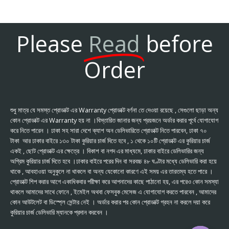
Please
Read
before
Order
শুধু মাত্র যে সমস্ত প্রোডাক্ট এর Warranty প্রোডাক্ট বর্ণনা তে দেওয়া রয়েছে , সেগুলো ছাড়া অন্য
কোন প্রোডাক্ট এর Warranty হয় না ।বিস্তারিত জানার জন্য প্রয়জনে অর্ডার করার পূর্বে যোগাযোগ
করে নিতে পারেন । ঢাকা সহ সারা দেশে ক্যাশ অন ডেলিভারিতে প্রোডাক্ট নিতে পারবেন, ঢাকা ৭০
টাকা আর ঢাকার বাইরে ১৩০ টাকা কুরিয়ার চার্জ দিতে হবে , ১ থেকে ১০টি প্রোডাক্ট এর কুরিয়ার চার্জ
একই , ছোট প্রোডাক্ট এর ক্ষেত্রে । বিকাশ বা নগদ এর মাধ্যমে, ঢাকার বাইরে ডেলিভারির জন্য
অগ্রিম কুরিয়ার চার্জ দিতে হবে ।ঢাকার বাইরে পরের দিন বা সরবচ্চ ৪৮ ঘণ্টার মধ্যে ডেলিভারি করা হয়ে
থাকে , আবহাওয়া অনুকুলে না থাকলে বা অন্য যেকোনো কারণে এই সময় এর তারতম্য হতে পারে ।
প্রোডাক্ট শিপ করার আগে একাধিকবার পরীক্ষা করে আপনাদের কাছে পাঠানো হয়, এর পরেও কোন সমস্যা
থাকলে আমাদের সাথে ফোনে , ইমেইল অথবা ফেসবুক মেসেজ এ যোগাযোগ করতে পারবেন , আমাদের
কোন আউটলেট বা ডিস্প্লে সেন্টার নেই । অর্ডার করার পর কোন প্রোডাক্ট গ্রহন না করলে দয়া করে
কুরিয়ার চার্জ ডেলিভারি ম্যানকে প্রদান করবেন ।