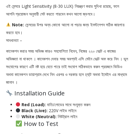
এই সেন্সরে Light Sensitivity (8-30 LUX) নিয়ন্ত্রণ করার সুবিধা রয়েছে, ফলে
আপনি প্রয়োজন অনুযায়ী সেট করতে পারবেন কখন আলো জ্বলবে।
Note:
সেন্সরের উপর অন্য কোনো আলো না পড়ার জন্য ইনস্টলেশন সঠিক জায়গায়
করতে হবে।
সাবধানতা –
কানেকশন করার সময় অভিজ্ঞ কারও সহযোগিতা নিবেন, নিজের ২২০ ভোল্ট এ কাজের
অভিজ্ঞতা না থাকলে । কানেকশন দেবার সময় অবশ্যই এসি মেইন ভোল্ট অফ করে নিন । ভুল
সংযোগের কারণে এটি নষ্ট হয়ে যেতে পারে তাই সংযোগ সঠিকভাবে করুন প্রয়জনে ভিডিও
অথবা কানেকশন ডায়াগ্রাম দেখে নিন এরপর ও দরকার হলে চ্যা্ট অথবা ইমেইল এর মাধ্যমে
জানান ।
Installation Guide
Red (Load):
বাতি/লোডের সাথে সংযুক্ত করুন
Black (Live):
220V লাইভ লাইনে
White (Neutral):
নিউট্রাল লাইন
How to Test