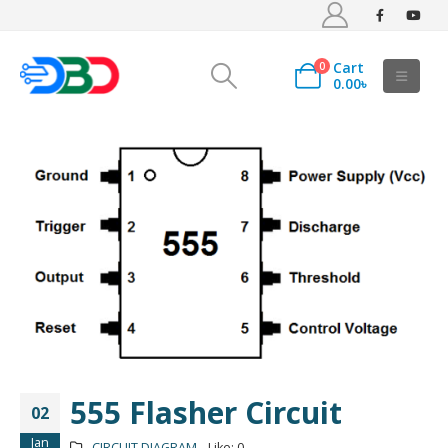
Cart
0
0.00
৳
555 Flasher Circuit
02
Jan
CIRCUIT DIAGRAM
Like:
0