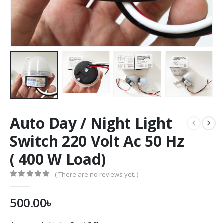
Auto Day / Night Light
Switch 220 Volt Ac 50 Hz
( 400 W Load)
( There are no reviews yet. )
0
out of 5
500.00
৳