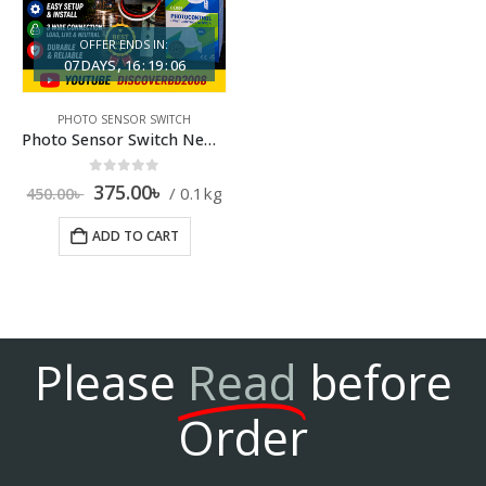
OFFER ENDS IN:
07
DAYS
16
:
19
:
05
PHOTO SENSOR SWITCH
Photo Sensor Switch New 10A
0
out of 5
375.00
৳
0.1kg
450.00
৳
ADD TO CART
Please
Read
before
Order