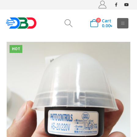
Cart
0
0.00
৳
HOT