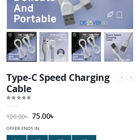
Type-C Speed Charging
Cable
0
out of 5
75.00
৳
100.00
৳
OFFER ENDS IN: