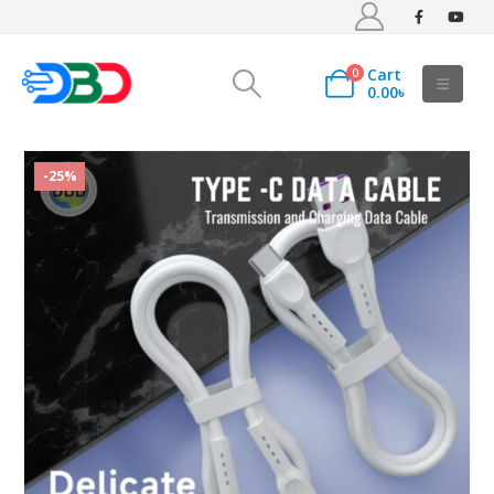
Cart
0
0.00
৳
-25%