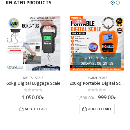
RELATED PRODUCTS
-33%
OFFER ENDS IN:
08
DAYS
06
:
29
:
58
DIGITAL SCALE
DIGITAL SCALE
60kg Digital Luggage Scale
200kg Portable Digital Scale
0
out of 5
0
out of 5
1,050.00
৳
999.00
৳
1,500.00
৳
ADD TO CART
ADD TO CART