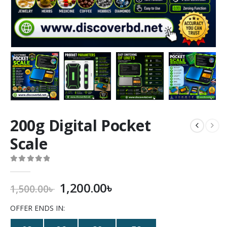
200g Digital Pocket
Scale
0
out of 5
1,200.00
৳
1,500.00
৳
OFFER ENDS IN: