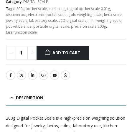
Category:
DIGITAL SCALE
Tags:
200g pocket scale
,
coin scale
,
digital pocket scale 0.01g
,
discoverbd.
,
electronic pocket scale
,
gold weighing scale
,
herb scale
,
jewelry scale
,
laboratory scale
,
LCD digital scale
,
mini weighing scale
,
pocket balance
,
portable digital scale
,
precision scale 200g
,
tare function scale
ADD TO CART
DESCRIPTION
200g Digital Pocket Scale is a high-precision weighing solution
designed for jewelry, herbs, coins, laboratory use, kitchen