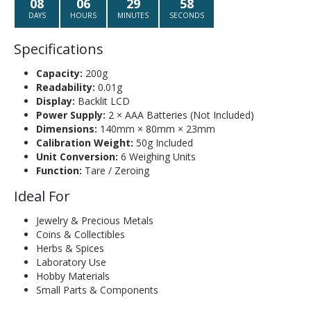
08
06
29
58
DAYS
HOURS
MINUTES
SECONDS
Specifications
Capacity:
200g
Readability:
0.01g
Display:
Backlit LCD
Power Supply:
2 × AAA Batteries (Not Included)
Dimensions:
140mm × 80mm × 23mm
Calibration Weight:
50g Included
Unit Conversion:
6 Weighing Units
Function:
Tare / Zeroing
Ideal For
Jewelry & Precious Metals
Coins & Collectibles
Herbs & Spices
Laboratory Use
Hobby Materials
Small Parts & Components