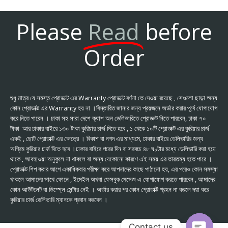
Please
Read
before
Order
শুধু মাত্র যে সমস্ত প্রোডাক্ট এর Warranty প্রোডাক্ট বর্ণনা তে দেওয়া রয়েছে , সেগুলো ছাড়া অন্য
কোন প্রোডাক্ট এর Warranty হয় না ।বিস্তারিত জানার জন্য প্রয়জনে অর্ডার করার পূর্বে যোগাযোগ
করে নিতে পারেন । ঢাকা সহ সারা দেশে ক্যাশ অন ডেলিভারিতে প্রোডাক্ট নিতে পারবেন, ঢাকা ৭০
টাকা আর ঢাকার বাইরে ১৩০ টাকা কুরিয়ার চার্জ দিতে হবে , ১ থেকে ১০টি প্রোডাক্ট এর কুরিয়ার চার্জ
একই , ছোট প্রোডাক্ট এর ক্ষেত্রে । বিকাশ বা নগদ এর মাধ্যমে, ঢাকার বাইরে ডেলিভারির জন্য
অগ্রিম কুরিয়ার চার্জ দিতে হবে ।ঢাকার বাইরে পরের দিন বা সরবচ্চ ৪৮ ঘণ্টার মধ্যে ডেলিভারি করা হয়ে
থাকে , আবহাওয়া অনুকুলে না থাকলে বা অন্য যেকোনো কারণে এই সময় এর তারতম্য হতে পারে ।
প্রোডাক্ট শিপ করার আগে একাধিকবার পরীক্ষা করে আপনাদের কাছে পাঠানো হয়, এর পরেও কোন সমস্যা
থাকলে আমাদের সাথে ফোনে , ইমেইল অথবা ফেসবুক মেসেজ এ যোগাযোগ করতে পারবেন , আমাদের
কোন আউটলেট বা ডিস্প্লে সেন্টার নেই । অর্ডার করার পর কোন প্রোডাক্ট গ্রহন না করলে দয়া করে
কুরিয়ার চার্জ ডেলিভারি ম্যানকে প্রদান করবেন ।
Contact us