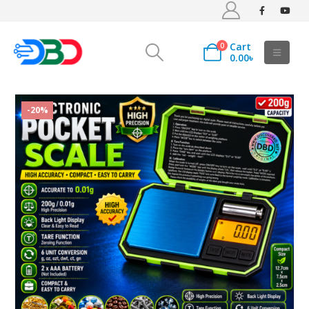
Cart
0
0.00
৳
-20%