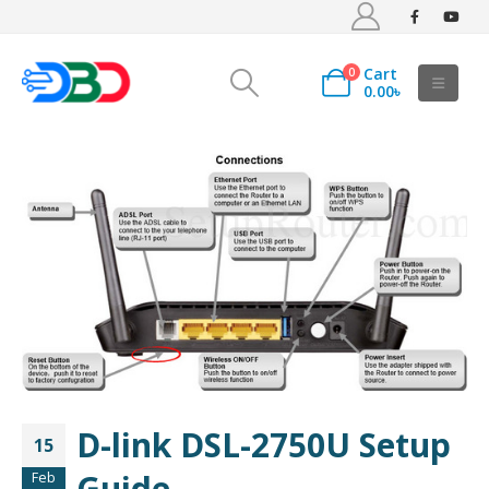
Cart
0
0.00
৳
D-link DSL-2750U Setup
15
Guide.
Feb